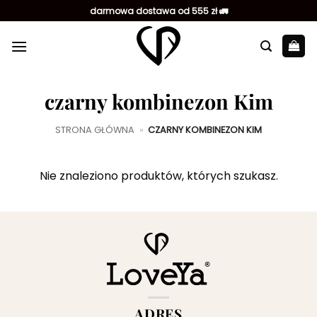
Przewiń
darmowa dostawa od 555 zł 🚛
do
zawartości
czarny kombinezon Kim
STRONA GŁÓWNA
»
CZARNY KOMBINEZON KIM
Nie znaleziono produktów, których szukasz.
ADRES