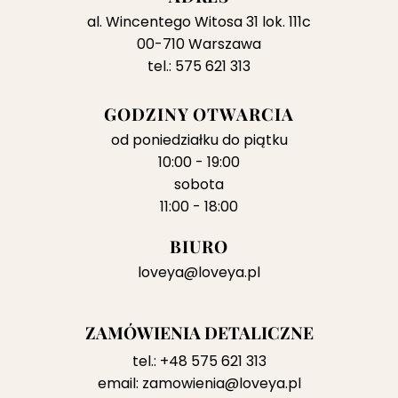
al. Wincentego Witosa 31 lok. 111c
00-710 Warszawa
tel.: 575 621 313
GODZINY OTWARCIA
od poniedziałku do piątku
10:00 - 19:00
sobota
11:00 - 18:00
BIURO
loveya@loveya.pl
ZAMÓWIENIA DETALICZNE
tel.:
+48 575 621 313
email:
zamowienia@loveya.pl