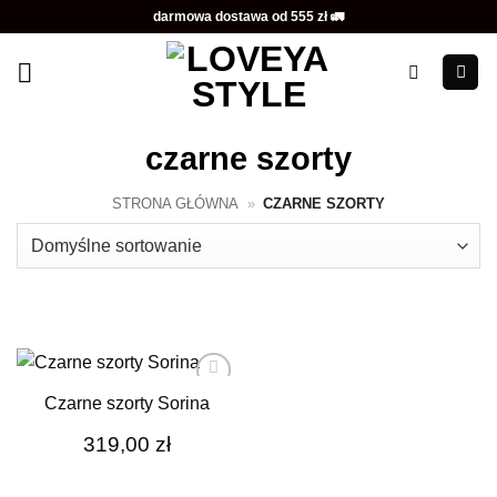
Przewiń
darmowa dostawa od 555 zł 🚛
do
zawartości
czarne szorty
STRONA GŁÓWNA
»
CZARNE SZORTY
Czarne szorty Sorina
Dodaj do
ulubionych
319,00
zł