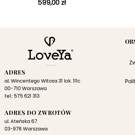
599,00
zł
OB
Zw
ADRES
al. Wincentego Witosa 31 lok. 111c
Pol
00-710 Warszawa
tel.: 575 621 313
ADRES DO ZWROTÓW
ul. Ateńska 67
03-978 Warszawa