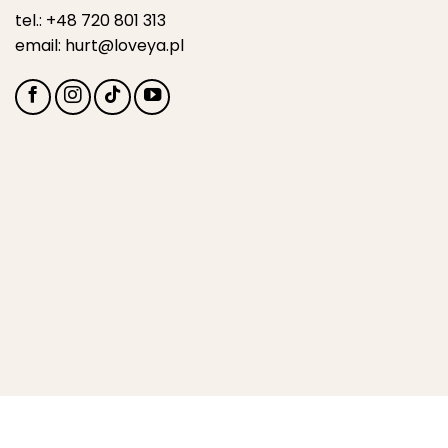
tel.:
+48 720 801 313
email:
hurt@loveya.pl