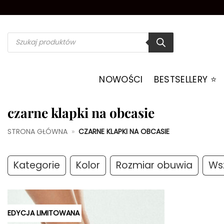
Przewiń
do
zawartości
Wyszukiwarka
produktów
NOWOŚCI
BESTSELLERY ⭐️
czarne klapki na obcasie
STRONA GŁÓWNA
»
CZARNE KLAPKI NA OBCASIE
Kategorie
Kolor
Rozmiar obuwia
Wsz
EDYCJA LIMITOWANA
Dodaj do