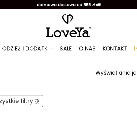
darmowa dostawa od 555 zł 🚛
ODZIEŻ I DODATKI
SALE
O NAS
KONTAKT
Wyświetlanie j
ystkie filtry