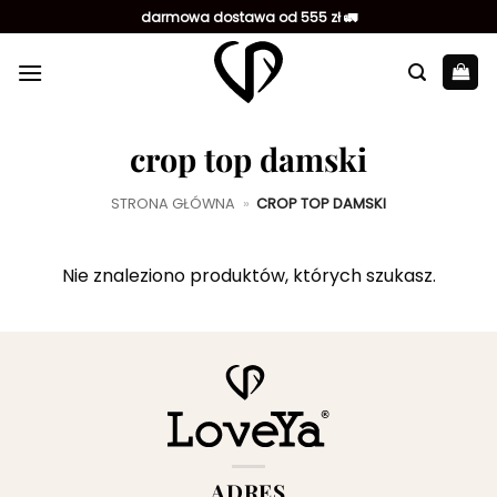
Przewiń
darmowa dostawa od 555 zł 🚛
do
zawartości
crop top damski
STRONA GŁÓWNA
»
CROP TOP DAMSKI
Nie znaleziono produktów, których szukasz.
ADRES