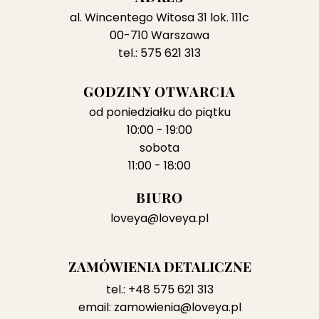
al. Wincentego Witosa 31 lok. 111c
00-710 Warszawa
tel.: 575 621 313
GODZINY OTWARCIA
od poniedziałku do piątku
10:00 - 19:00
sobota
11:00 - 18:00
BIURO
loveya@loveya.pl
ZAMÓWIENIA DETALICZNE
tel.:
+48 575 621 313
email:
zamowienia@loveya.pl