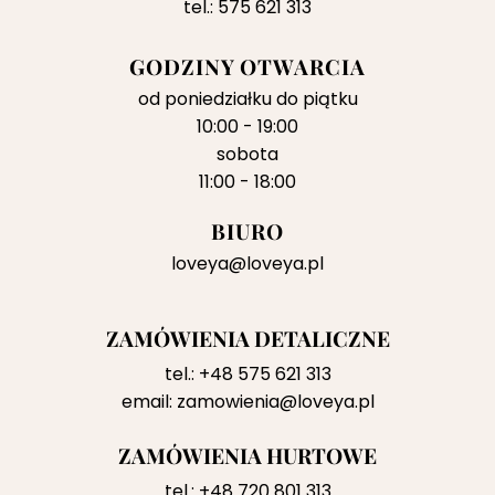
tel.: 575 621 313
GODZINY OTWARCIA
od poniedziałku do piątku
10:00 - 19:00
sobota
11:00 - 18:00
BIURO
loveya@loveya.pl
ZAMÓWIENIA DETALICZNE
tel.:
+48 575 621 313
email:
zamowienia@loveya.pl
ZAMÓWIENIA HURTOWE
tel.:
+48 720 801 313