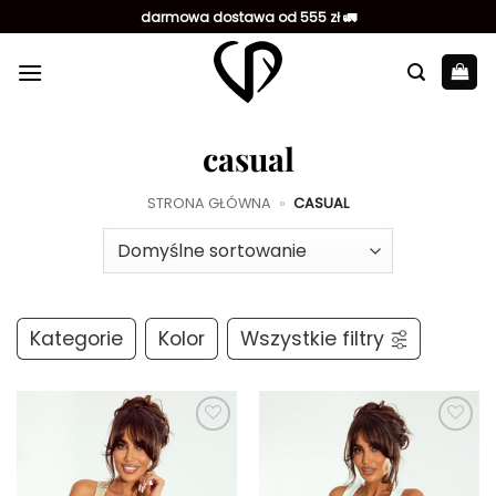
Przewiń
darmowa dostawa od 555 zł 🚛
do
zawartości
casual
STRONA GŁÓWNA
»
CASUAL
Kategorie
Kolor
Wszystkie filtry
Dodaj do
Dodaj do
ulubionych
ulubionych