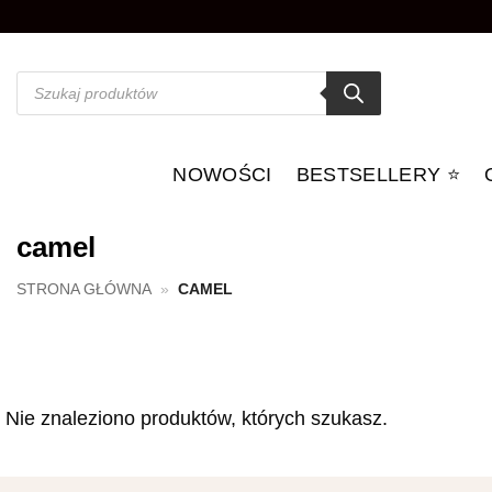
Przewiń
do
zawartości
Wyszukiwarka
produktów
NOWOŚCI
BESTSELLERY ⭐️
camel
STRONA GŁÓWNA
»
CAMEL
Nie znaleziono produktów, których szukasz.