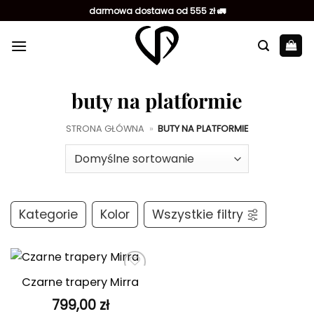
Przewiń
darmowa dostawa od 555 zł 🚛
do
zawartości
buty na platformie
STRONA GŁÓWNA
»
BUTY NA PLATFORMIE
Kategorie
Kolor
Wszystkie filtry
Czarne trapery Mirra
Dodaj do
ulubionych
799,00
zł