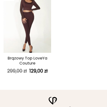
ulubionych
Brązowy Top LoveYa
Couture
Pierwotna
Aktualna
299,00
zł
129,00
zł
cena
cena
wynosiła:
wynosi:
299,00 zł.
129,00 zł.