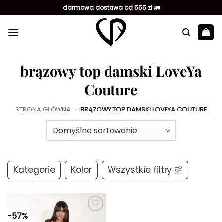
Przewiń
darmowa dostawa od 555 zł 🚛
do
zawartości
brązowy top damski LoveYa
Couture
STRONA GŁÓWNA
»
BRĄZOWY TOP DAMSKI LOVEYA COUTURE
Kategorie
Kolor
Wszystkie filtry
-57%
Dodaj do