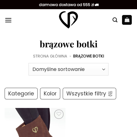
Przewiń
darmowa dostawa od 555 zł 🚛
do
zawartości
brązowe botki
STRONA GŁÓWNA
»
BRĄZOWE BOTKI
Kategorie
Kolor
Wszystkie filtry
Dodaj do
ulubionych