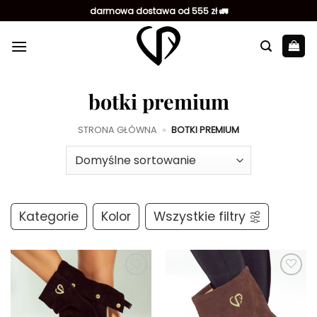
Przewiń
darmowa dostawa od 555 zł 🚛
do
zawartości
botki premium
STRONA GŁÓWNA
»
BOTKI PREMIUM
Kategorie
Kolor
Wszystkie filtry
Dodaj do
Dodaj do
ulubionych
ulubionych