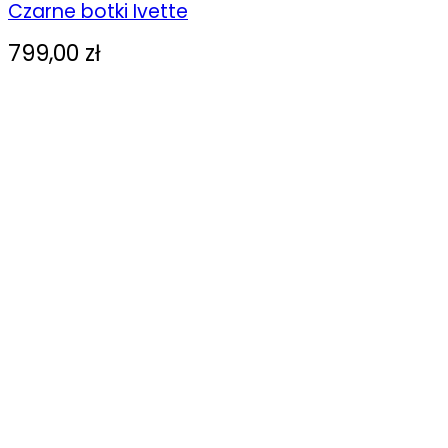
Czarne botki Ivette
produkt
ma
799,00
zł
wiele
wariantów.
Opcje
można
wybrać
na
stronie
produktu