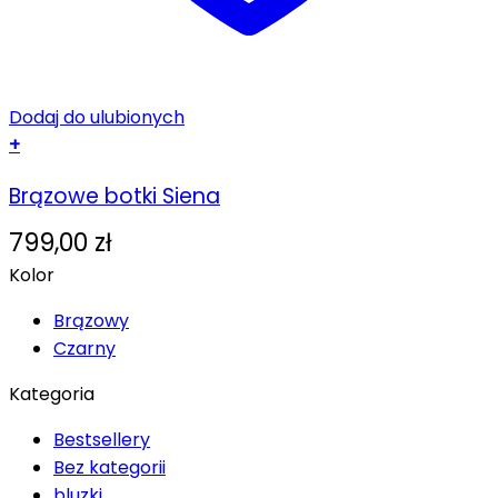
Dodaj do ulubionych
+
Ten
Brązowe botki Siena
produkt
ma
799,00
zł
wiele
Kolor
wariantów.
Opcje
Brązowy
można
Czarny
wybrać
na
Kategoria
stronie
Bestsellery
produktu
Bez kategorii
bluzki