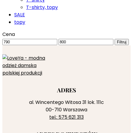
T-shirty, topy
SALE
topy
Cena
Cena
Cena
Filtruj
min
max
ADRES
al. Wincentego Witosa 31 lok. 111c
00-710 Warszawa
tel.: 575 621 313