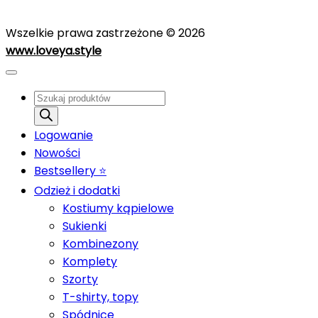
Wszelkie prawa zastrzeżone © 2026
www.loveya.style
Wyszukiwarka
produktów
Logowanie
Nowości
Bestsellery ⭐️
Odzież i dodatki
Kostiumy kąpielowe
Sukienki
Kombinezony
Komplety
Szorty
T-shirty, topy
Spódnice