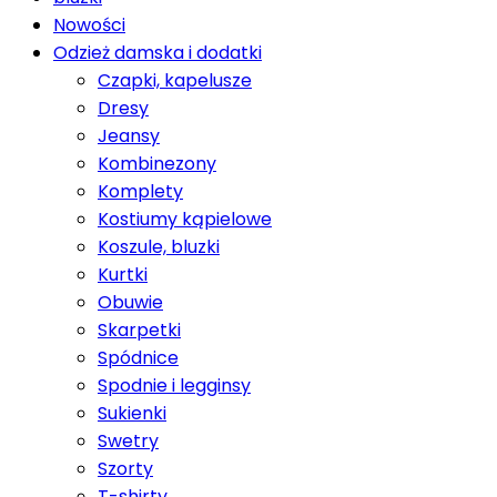
Nowości
Odzież damska i dodatki
Czapki, kapelusze
Dresy
Jeansy
Kombinezony
Komplety
Kostiumy kąpielowe
Koszule, bluzki
Kurtki
Obuwie
Skarpetki
Spódnice
Spodnie i legginsy
Sukienki
Swetry
Szorty
T-shirty