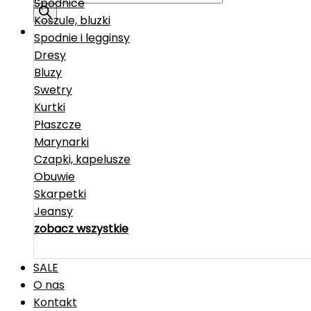
Spódnice
Koszule, bluzki
Spodnie i legginsy
Dresy
Bluzy
Swetry
Kurtki
Płaszcze
Marynarki
Czapki, kapelusze
Obuwie
Skarpetki
Jeansy
zobacz wszystkie
SALE
O nas
Kontakt