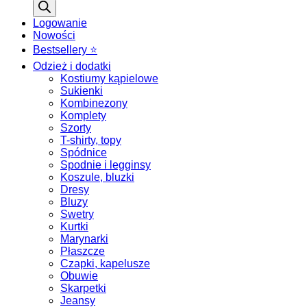
produktów
Logowanie
Nowości
Bestsellery ⭐️
Odzież i dodatki
Kostiumy kąpielowe
Sukienki
Kombinezony
Komplety
Szorty
T-shirty, topy
Spódnice
Spodnie i legginsy
Koszule, bluzki
Dresy
Bluzy
Swetry
Kurtki
Marynarki
Płaszcze
Czapki, kapelusze
Obuwie
Skarpetki
Jeansy