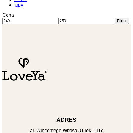
topy
Cena
Cena
Cena
Filtruj
min
max
ADRES
al. Wincentego Witosa 31 lok. 111c