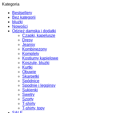
Kategoria
Bestsellery
Bez kategorii
bluzki
Nowości
Odzież damska i dodatki
Czapki, kapelusze
Dresy
Jeansy
Kombinezony
Komplety
Kostiumy kąpielowe
Koszule, bluzki
Kurtki
Obuwie
Skarpetki
Spódnice
Spodnie i legginsy
Sukienki
Swetry
Szorty
T-shirty
T-shirty, topy
SALE