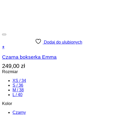
Dodaj do ulubionych
+
Ten
produkt
Czarna bokserka Emma
ma
249,00
zł
wiele
wariantów.
Rozmiar
Opcje
można
XS / 34
wybrać
S / 36
na
M / 38
stronie
L / 40
produktu
Kolor
Czarny