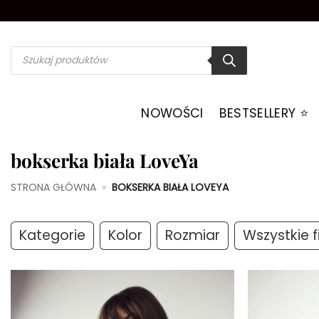
Przewiń
do
zawartości
Wyszukiwarka
produktów
NOWOŚCI
BESTSELLERY ⭐️
bokserka biała LoveYa
STRONA GŁÓWNA
»
BOKSERKA BIAŁA LOVEYA
Kategorie
Kolor
Rozmiar
Wszystkie fi
Dodaj do