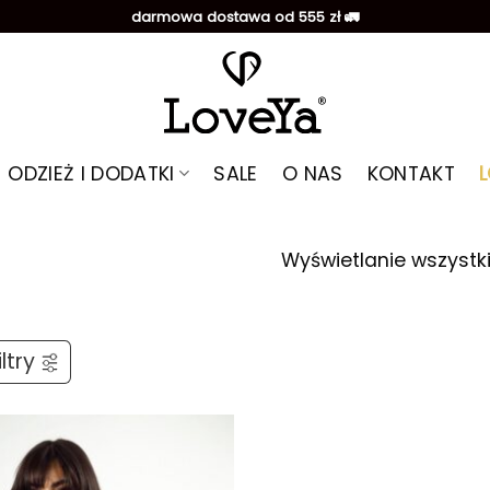
darmowa dostawa od 555 zł 🚛
ODZIEŻ I DODATKI
SALE
O NAS
KONTAKT
Wyświetlanie wszystk
ltry
Dodaj do