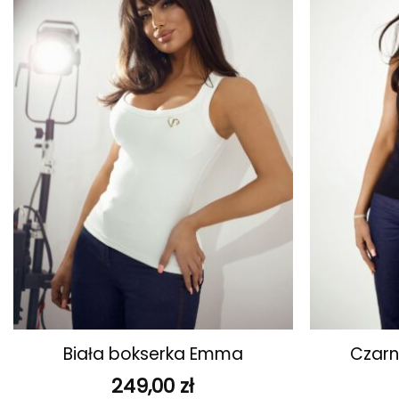
ulubionych
+
+
Biała bokserka Emma
Czar
249,00
zł