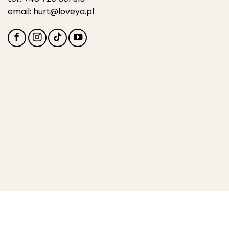
email:
hurt@loveya.pl