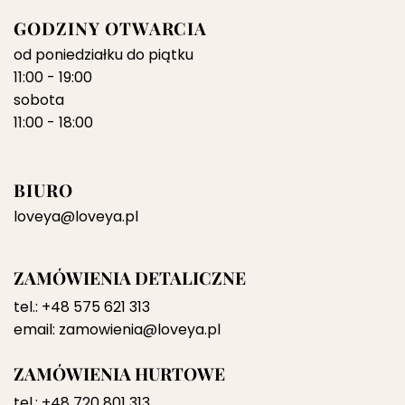
GODZINY OTWARCIA
od poniedziałku do piątku
11:00 - 19:00
sobota
11:00 - 18:00
BIURO
loveya@loveya.pl
ZAMÓWIENIA DETALICZNE
tel.:
+48 575 621 313
email:
zamowienia@loveya.pl
ZAMÓWIENIA HURTOWE
tel.:
+48 720 801 313