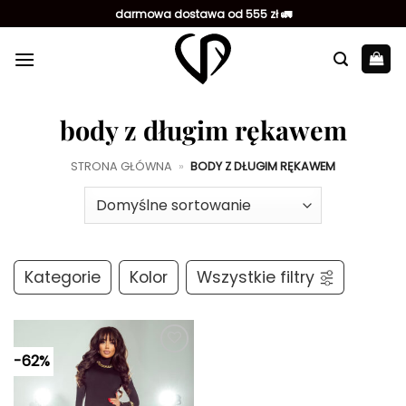
Przewiń
darmowa dostawa od 555 zł 🚛
do
zawartości
body z długim rękawem
STRONA GŁÓWNA
»
BODY Z DŁUGIM RĘKAWEM
Kategorie
Kolor
Wszystkie filtry
-62%
Dodaj do
ulubionych