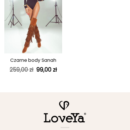
Czarne body Sanah
Pierwotna
Aktualna
259,00
zł
99,00
zł
cena
cena
wynosiła:
wynosi:
259,00 zł.
99,00 zł.