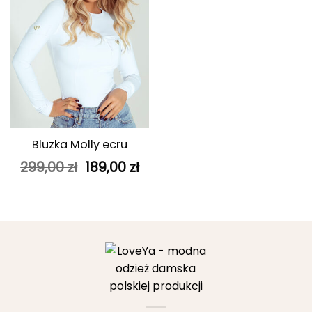
cena
ce
wynosiła:
wyn
299,00 zł.
199
Bluzka Molly ecru
Pierwotna
Aktualna
299,00
zł
189,00
zł
cena
cena
wynosiła:
wynosi:
299,00 zł.
189,00 zł.