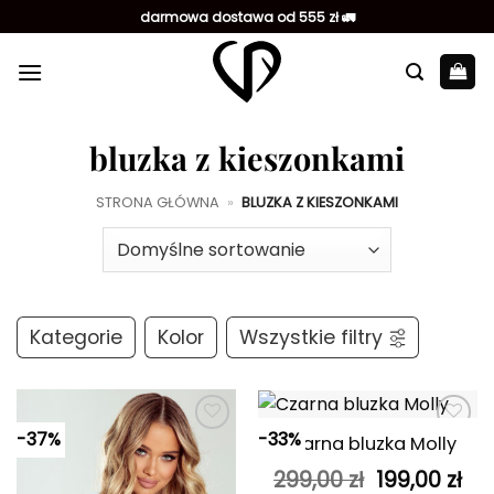
Przewiń
darmowa dostawa od 555 zł 🚛
do
zawartości
bluzka z kieszonkami
STRONA GŁÓWNA
»
BLUZKA Z KIESZONKAMI
Kategorie
Kolor
Wszystkie filtry
-37%
-33%
Czarna bluzka Molly
Dodaj do
Dodaj do
ulubionych
ulubionych
Pierwotna
Ak
299,00
zł
199,00
zł