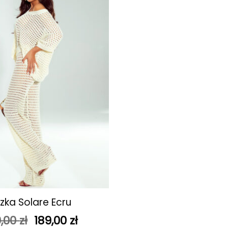
ulubionych
uzka Solare Ecru
Pierwotna
Aktualna
,00
zł
189,00
zł