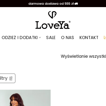
darmowa dostawa od 555 zł 🚛
ODZIEŻ I DODATKI
SALE
O NAS
KONTAKT
Wyświetlanie wszystk
ltry
Dodaj do