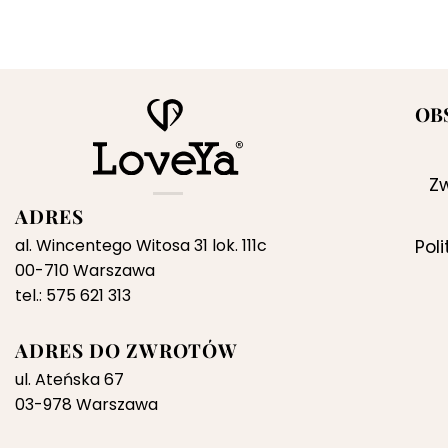
cena
cena
wynosiła:
wynosi:
269,00 zł.
189,00 zł.
OB
Zw
ADRES
al. Wincentego Witosa 31 lok. 111c
Pol
00-710 Warszawa
tel.: 575 621 313
ADRES DO ZWROTÓW
ul. Ateńska 67
03-978 Warszawa