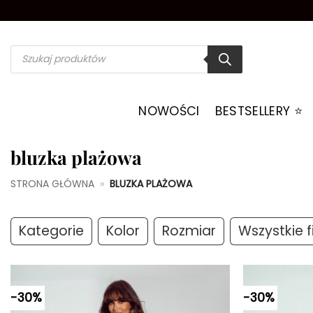
Przewiń
do
zawartości
Wyszukiwarka
produktów
NOWOŚCI
BESTSELLERY ⭐️
bluzka plażowa
STRONA GŁÓWNA
»
BLUZKA PLAŻOWA
Kategorie
Kolor
Rozmiar
Wszystkie fi
-30%
-30%
Dodaj do