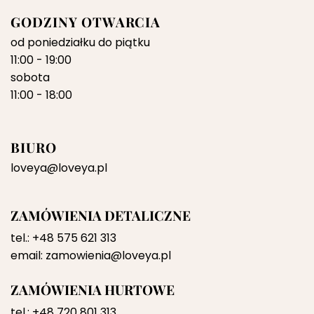
GODZINY OTWARCIA
od poniedziałku do piątku
11:00 - 19:00
sobota
11:00 - 18:00
BIURO
loveya@loveya.pl
ZAMÓWIENIA DETALICZNE
tel.:
+48 575 621 313
email:
zamowienia@loveya.pl
ZAMÓWIENIA HURTOWE
tel.:
+48 720 801 313