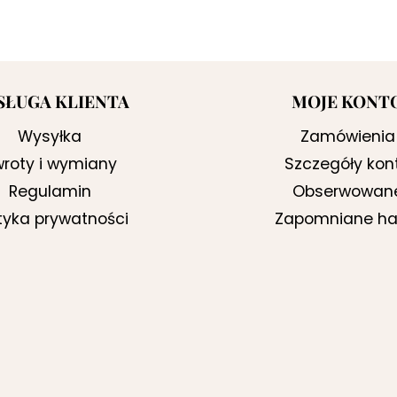
cena
cena
wynosiła:
wynosi:
269,00 zł.
189,00 zł.
SŁUGA KLIENTA
MOJE KONT
Wysyłka
Zamówienia
roty i wymiany
Szczegóły kon
Regulamin
Obserwowan
ityka prywatności
Zapomniane ha