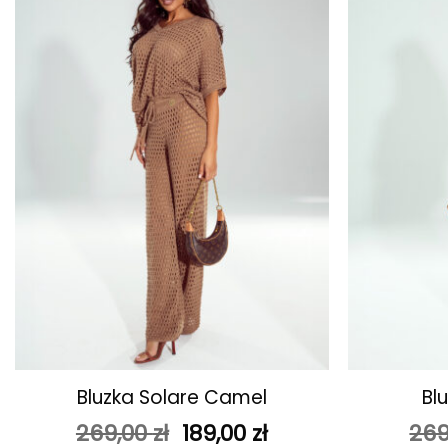
ulubionych
+
+
Bluzka Solare Camel
Bl
Pierwotna
Aktualna
269,00
zł
189,00
zł
269