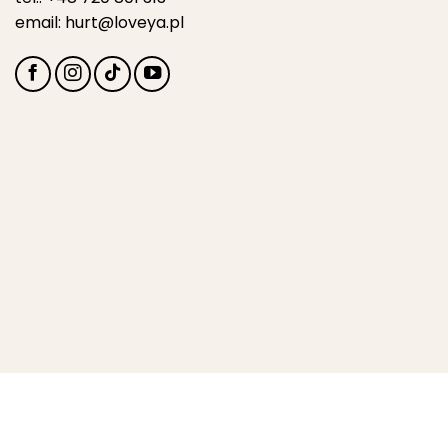
email:
hurt@loveya.pl