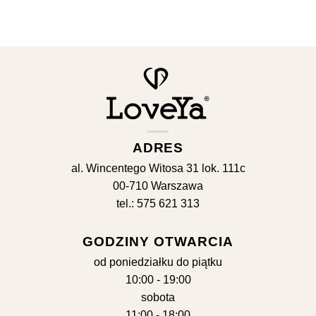
cena
cena
cena
ce
wynosiła:
wynosi:
wynosiła:
wyn
269,00 zł.
189,00 zł.
269,00 zł.
189
ADRES
al. Wincentego Witosa 31 lok. 111c
00-710 Warszawa
tel.: 575 621 313
GODZINY OTWARCIA
od poniedziałku do piątku
10:00 - 19:00
sobota
11:00 - 18:00