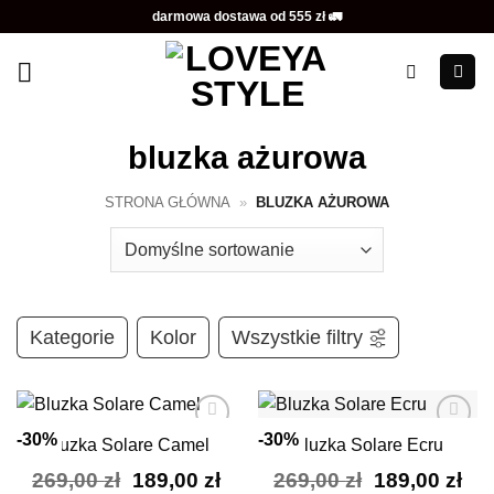
Przewiń
darmowa dostawa od 555 zł 🚛
do
zawartości
bluzka ażurowa
STRONA GŁÓWNA
»
BLUZKA AŻUROWA
Kategorie
Kolor
Wszystkie filtry
-30%
-30%
Bluzka Solare Camel
Bluzka Solare Ecru
Dodaj do
Dodaj do
ulubionych
ulubionych
Pierwotna
Aktualna
Pierwotna
Akt
269,00
zł
189,00
zł
269,00
zł
189,00
zł