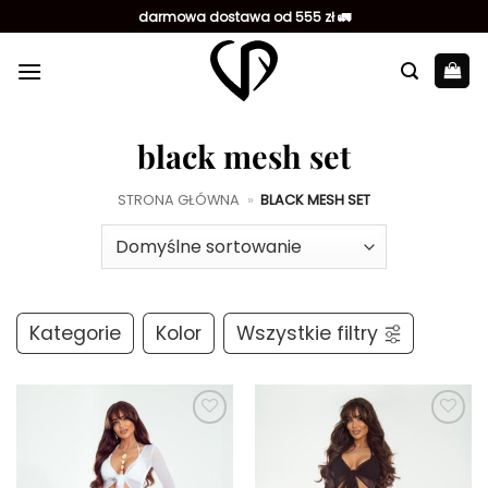
Przewiń
darmowa dostawa od 555 zł 🚛
do
zawartości
black mesh set
STRONA GŁÓWNA
»
BLACK MESH SET
Kategorie
Kolor
Wszystkie filtry
Dodaj do
Dodaj do
ulubionych
ulubionych