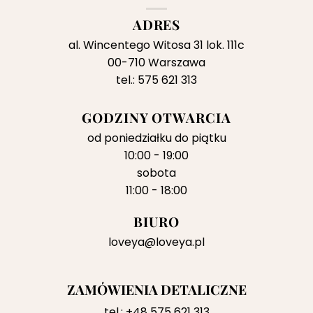
ADRES
al. Wincentego Witosa 31 lok. 111c
00-710 Warszawa
tel.: 575 621 313
GODZINY OTWARCIA
od poniedziałku do piątku
10:00 - 19:00
sobota
11:00 - 18:00
BIURO
loveya@loveya.pl
ZAMÓWIENIA DETALICZNE
tel.:
+48 575 621 313