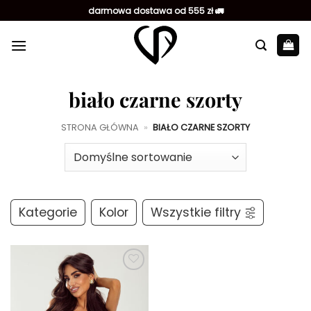
Przewiń
darmowa dostawa od 555 zł 🚛
do
zawartości
biało czarne szorty
STRONA GŁÓWNA
»
BIAŁO CZARNE SZORTY
Kategorie
Kolor
Wszystkie filtry
Dodaj do
ulubionych