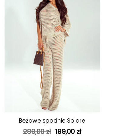
ulubionych
+
Beżowe spodnie Solare
Pierwotna
Aktualna
289,00
zł
199,00
zł