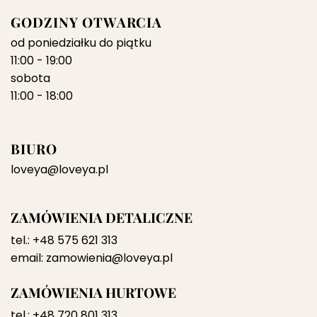
GODZINY OTWARCIA
od poniedziałku do piątku
11:00 - 19:00
sobota
11:00 - 18:00
BIURO
loveya@loveya.pl
ZAMÓWIENIA DETALICZNE
tel.:
+48 575 621 313
email:
zamowienia@loveya.pl
ZAMÓWIENIA HURTOWE
tel.:
+48 720 801 313