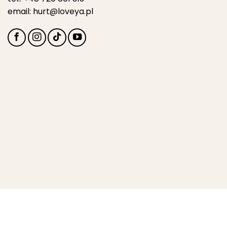
email:
hurt@loveya.pl