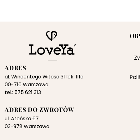
cena
cena
wynosiła:
wynosi:
289,00 zł.
199,00 zł.
OB
Zw
ADRES
al. Wincentego Witosa 31 lok. 111c
Pol
00-710 Warszawa
tel.: 575 621 313
ADRES DO ZWROTÓW
ul. Ateńska 67
03-978 Warszawa