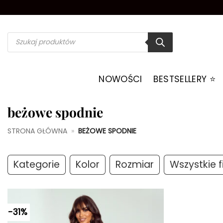
Przewiń
do
zawartości
Wyszukiwarka
produktów
NOWOŚCI
BESTSELLERY ⭐️
beżowe spodnie
STRONA GŁÓWNA
»
BEŻOWE SPODNIE
Kategorie
Kolor
Rozmiar
Wszystkie fi
-31%
Dodaj do