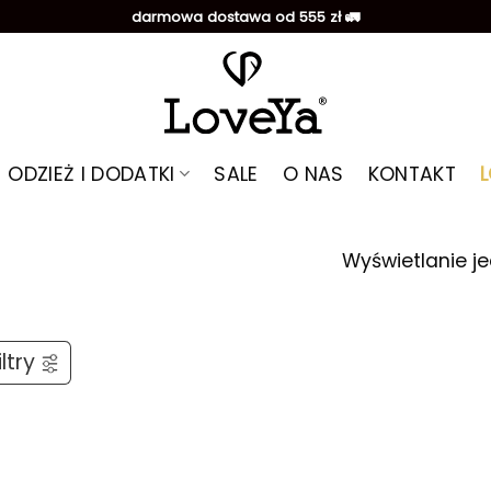
darmowa dostawa od 555 zł 🚛
ODZIEŻ I DODATKI
SALE
O NAS
KONTAKT
Wyświetlanie j
ltry