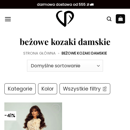
Przewiń
darmowa dostawa od 555 zł 🚛
do
zawartości
beżowe kozaki damskie
STRONA GŁÓWNA
»
BEŻOWE KOZAKI DAMSKIE
Kategorie
Kolor
Wszystkie filtry
-41%
Dodaj do
ulubionych