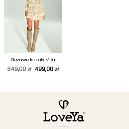
Beżowe kozaki Mila
Pierwotna
Aktualna
849,00
zł
499,00
zł
cena
cena
wynosiła:
wynosi:
849,00 zł.
499,00 zł.