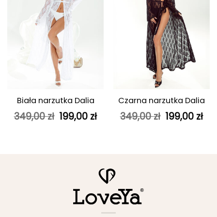
Biała narzutka Dalia
Czarna narzutka Dalia
Pierwotna
Aktualna
Pierwotna
Ak
349,00
zł
199,00
zł
349,00
zł
199,00
zł
cena
cena
cena
ce
wynosiła:
wynosi:
wynosiła:
wyn
349,00 zł.
199,00 zł.
349,00 zł.
199