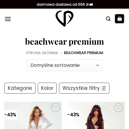
Przewiń
darmowa dostawa od 555 zł 🚛
do
zawartości
beachwear premium
STRONA GŁÓWNA
»
BEACHWEAR PREMIUM
Kategorie
Kolor
Wszystkie filtry
-43%
-43%
Dodaj do
Dodaj do
ulubionych
ulubionych