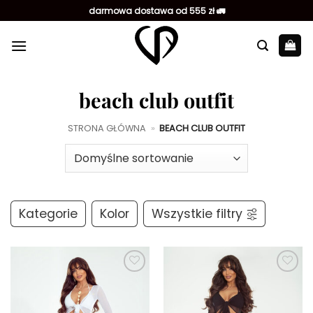
Przewiń
darmowa dostawa od 555 zł 🚛
do
zawartości
beach club outfit
STRONA GŁÓWNA
»
BEACH CLUB OUTFIT
Kategorie
Kolor
Wszystkie filtry
Dodaj do
Dodaj do
ulubionych
ulubionych