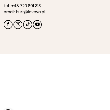
tel.:
+48 720 801 313
email:
hurt@loveya.pl