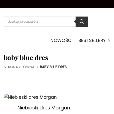
Przewiń
do
zawartości
Wyszukiwarka
produktów
NOWOŚCI
BESTSELLERY ⭐️
baby blue dres
STRONA GŁÓWNA
»
BABY BLUE DRES
+
Niebieski dres Morgan
Dodaj do
ulubionych