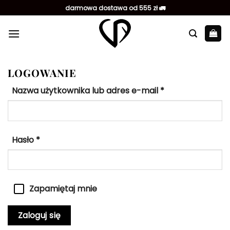
Przewiń
darmowa dostawa od 555 zł 🚛
do
zawartości
LOGOWANIE
Wymagane
Nazwa użytkownika lub adres e-mail
*
Wymagane
Hasło
*
Zapamiętaj mnie
Zaloguj się