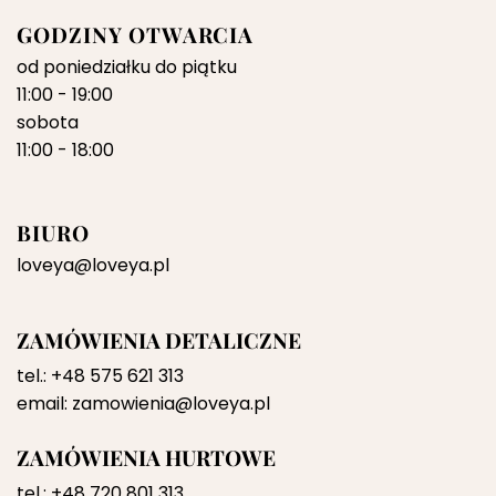
GODZINY OTWARCIA
od poniedziałku do piątku
11:00 - 19:00
sobota
11:00 - 18:00
BIURO
loveya@loveya.pl
ZAMÓWIENIA DETALICZNE
tel.:
+48 575 621 313
email:
zamowienia@loveya.pl
ZAMÓWIENIA HURTOWE
tel.:
+48 720 801 313