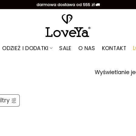
darmowa dostawa od 555 zł 🚛
ODZIEŻ I DODATKI
SALE
O NAS
KONTAKT
Wyświetlanie j
ltry