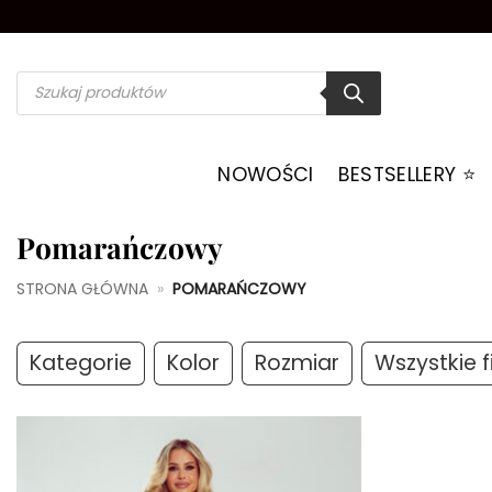
Przewiń
do
zawartości
Wyszukiwarka
produktów
NOWOŚCI
BESTSELLERY ⭐️
Pomarańczowy
STRONA GŁÓWNA
»
POMARAŃCZOWY
Kategorie
Kolor
Rozmiar
Wszystkie fi
Dodaj do