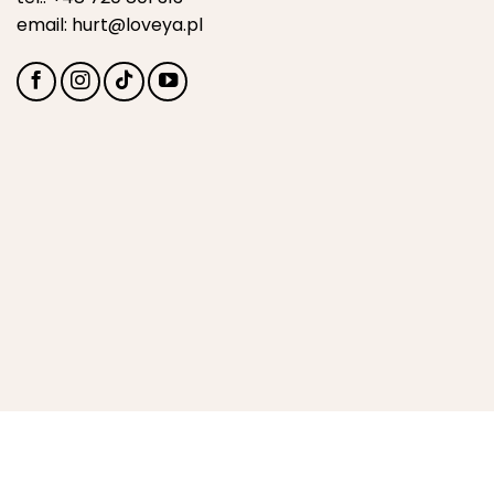
email:
hurt@loveya.pl