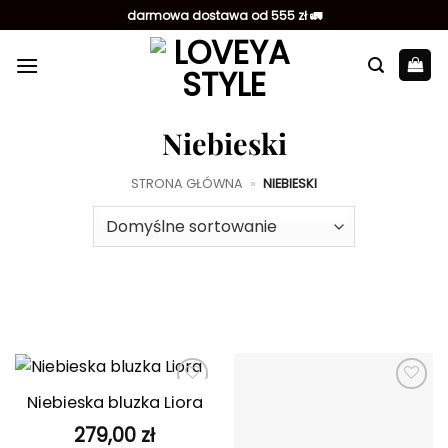
Przewiń
darmowa dostawa od 555 zł 🚛
do
zawartości
Niebieski
STRONA GŁÓWNA
»
NIEBIESKI
Niebieska bluzka Liora
Dodaj do
Dodaj do
ulubionych
ulubionych
279,00
zł