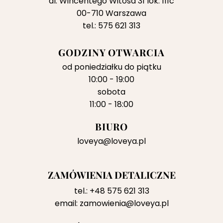
al. Wincentego Witosa 31 lok. 111c
00-710 Warszawa
tel.: 575 621 313
GODZINY OTWARCIA
od poniedziałku do piątku
10:00 - 19:00
sobota
11:00 - 18:00
BIURO
loveya@loveya.pl
ZAMÓWIENIA DETALICZNE
tel.:
+48 575 621 313
email:
zamowienia@loveya.pl