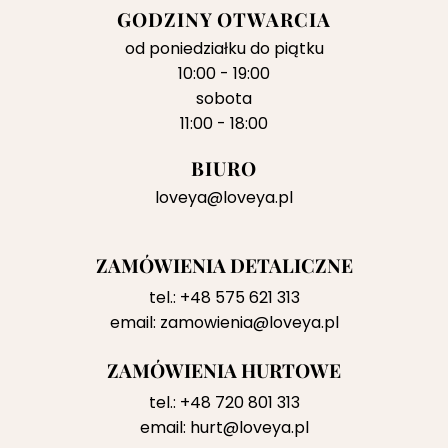
GODZINY OTWARCIA
od poniedziałku do piątku
10:00 - 19:00
sobota
11:00 - 18:00
BIURO
loveya@loveya.pl
ZAMÓWIENIA DETALICZNE
tel.:
+48 575 621 313
email:
zamowienia@loveya.pl
ZAMÓWIENIA HURTOWE
tel.:
+48 720 801 313
email:
hurt@loveya.pl