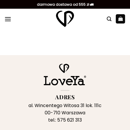
Przewiń
darmowa dostawa od 555 zł 🚛
do
zawartości
ADRES
al. Wincentego Witosa 31 lok. 111c
00-710 Warszawa
tel.: 575 621 313