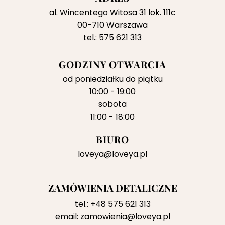
al. Wincentego Witosa 31 lok. 111c
00-710 Warszawa
tel.: 575 621 313
GODZINY OTWARCIA
od poniedziałku do piątku
10:00 - 19:00
sobota
11:00 - 18:00
BIURO
loveya@loveya.pl
ZAMÓWIENIA DETALICZNE
tel.:
+48 575 621 313
email:
zamowienia@loveya.pl