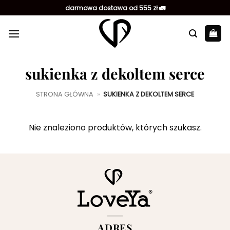
Przewiń
darmowa dostawa od 555 zł 🚛
do
zawartości
sukienka z dekoltem serce
STRONA GŁÓWNA
»
SUKIENKA Z DEKOLTEM SERCE
Nie znaleziono produktów, których szukasz.
ADRES