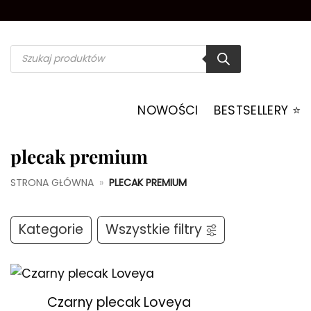
Przewiń
do
zawartości
Wyszukiwarka
produktów
NOWOŚCI
BESTSELLERY ⭐️
plecak premium
STRONA GŁÓWNA
»
PLECAK PREMIUM
Kategorie
Wszystkie filtry
+
Czarny plecak Loveya
Dodaj do