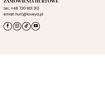
ZAMÓWIENIA HURTOWE
tel.:
+48 720 801 313
email:
hurt@loveya.pl