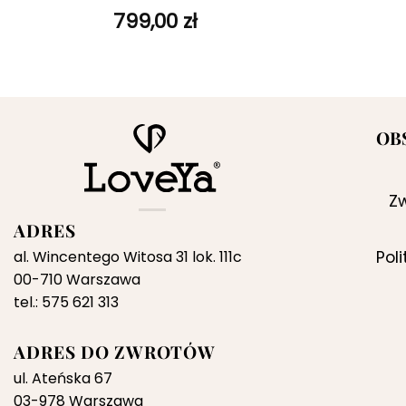
ulubionych
799,00
zł
OB
Zw
ADRES
al. Wincentego Witosa 31 lok. 111c
Pol
00-710 Warszawa
tel.: 575 621 313
ADRES DO ZWROTÓW
ul. Ateńska 67
03-978 Warszawa