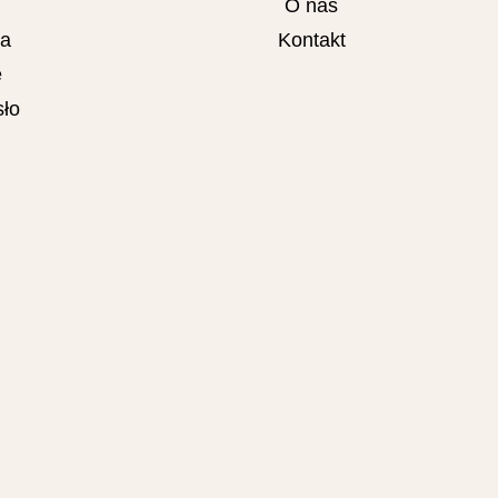
O nas
ta
Kontakt
e
ło