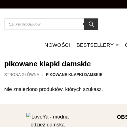
Przewiń
do
zawartości
Wyszukiwarka
produktów
NOWOŚCI
BESTSELLERY ⭐️
pikowane klapki damskie
STRONA GŁÓWNA
»
PIKOWANE KLAPKI DAMSKIE
Nie znaleziono produktów, których szukasz.
OB