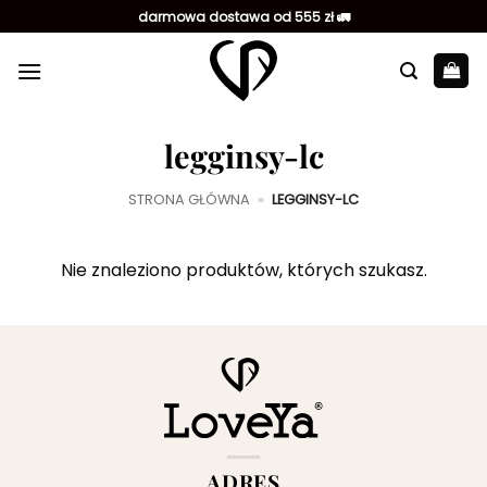
Przewiń
darmowa dostawa od 555 zł 🚛
do
zawartości
legginsy-lc
STRONA GŁÓWNA
»
LEGGINSY-LC
Nie znaleziono produktów, których szukasz.
ADRES