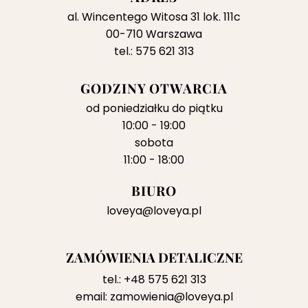
al. Wincentego Witosa 31 lok. 111c
00-710 Warszawa
tel.: 575 621 313
GODZINY OTWARCIA
od poniedziałku do piątku
10:00 - 19:00
sobota
11:00 - 18:00
BIURO
loveya@loveya.pl
ZAMÓWIENIA DETALICZNE
tel.:
+48 575 621 313
email:
zamowienia@loveya.pl