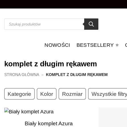
Przewiń
do
zawartości
Wyszukiwarka
produktów
NOWOŚCI
BESTSELLERY ⭐️
komplet z długim rękawem
STRONA GŁÓWNA
»
KOMPLET Z DŁUGIM RĘKAWEM
Kategorie
Kolor
Rozmiar
Wszystkie filtr
+
Biały komplet Azura
Dodaj do