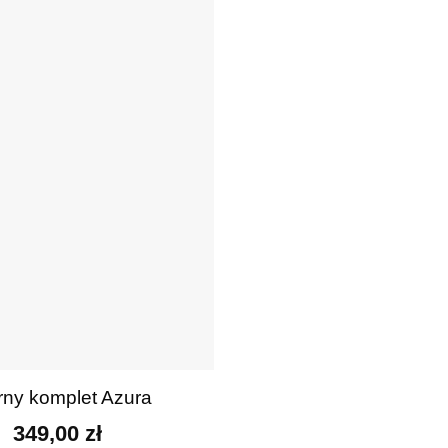
ulubionych
rny komplet Azura
349,00
zł