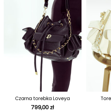
ulubionych
+
+
Czarna torebka Loveya
Tore
799,00
zł