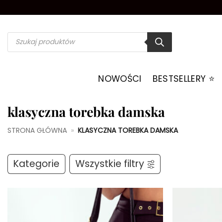
Przewiń
do
zawartości
Wyszukiwarka
produktów
NOWOŚCI
BESTSELLERY ⭐️
klasyczna torebka damska
STRONA GŁÓWNA
»
KLASYCZNA TOREBKA DAMSKA
Kategorie
Wszystkie filtry
Dodaj do