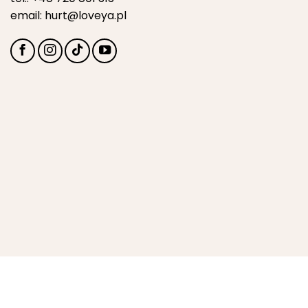
email:
hurt@loveya.pl