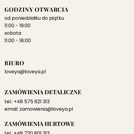
GODZINY OTWARCIA
od poniedziałku do piątku
11:00 - 19:00
sobota
11:00 - 18:00
BIURO
loveya@loveya.pl
ZAMÓWIENIA DETALICZNE
tel.:
+48 575 621 313
email:
zamowienia@loveya.pl
ZAMÓWIENIA HURTOWE
tel.:
+48 720 801 313