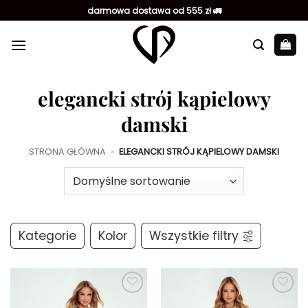
Przewiń
darmowa dostawa od 555 zł 🚛
do
zawartości
elegancki strój kąpielowy
damski
STRONA GŁÓWNA
»
ELEGANCKI STRÓJ KĄPIELOWY DAMSKI
Kategorie
Kolor
Wszystkie filtry
Dodaj do
Dodaj do