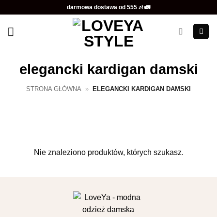
Przewiń
darmowa dostawa od 555 zł 🚛
do
zawartości
elegancki kardigan damski
STRONA GŁÓWNA
»
ELEGANCKI KARDIGAN DAMSKI
Nie znaleziono produktów, których szukasz.