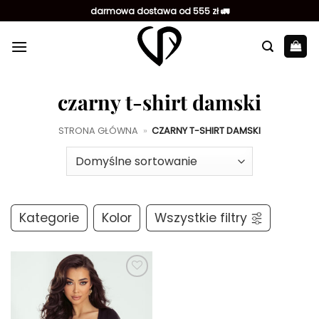
Przewiń
darmowa dostawa od 555 zł 🚛
do
zawartości
czarny t-shirt damski
STRONA GŁÓWNA
»
CZARNY T-SHIRT DAMSKI
Kategorie
Kolor
Wszystkie filtry
Dodaj do
ulubionych