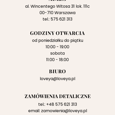
al. Wincentego Witosa 31 lok. 111c
00-710 Warszawa
tel.: 575 621 313
GODZINY OTWARCIA
od poniedziałku do piątku
10:00 - 19:00
sobota
11:00 - 18:00
BIURO
loveya@loveya.pl
ZAMÓWIENIA DETALICZNE
tel.:
+48 575 621 313
email:
zamowienia@loveya.pl