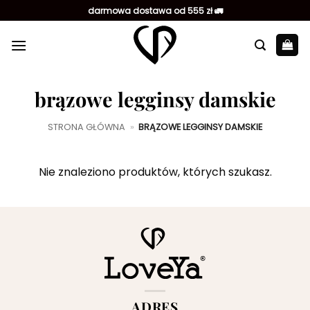
Przewiń
darmowa dostawa od 555 zł 🚛
do
zawartości
brązowe legginsy damskie
STRONA GŁÓWNA
»
BRĄZOWE LEGGINSY DAMSKIE
Nie znaleziono produktów, których szukasz.
ADRES