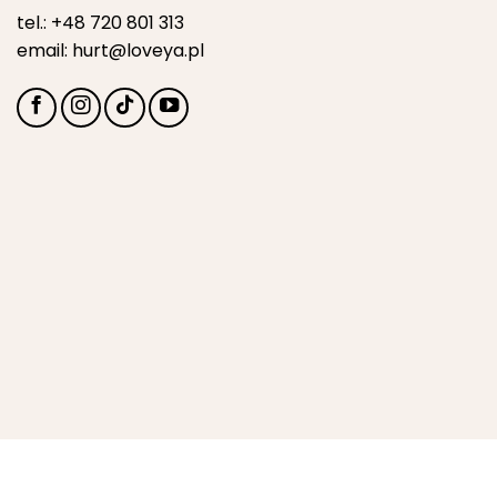
tel.:
+48 720 801 313
email:
hurt@loveya.pl