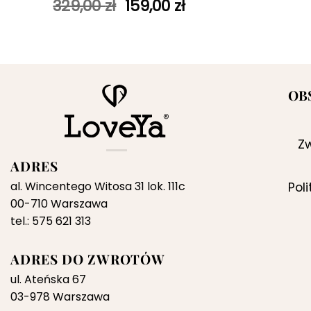
Pierwotna
Aktualna
329,00
zł
159,00
zł
cena
cena
wynosiła:
wynosi:
329,00 zł.
159,00 zł.
OB
Zw
ADRES
al. Wincentego Witosa 31 lok. 111c
Pol
00-710 Warszawa
tel.: 575 621 313
ADRES DO ZWROTÓW
ul. Ateńska 67
03-978 Warszawa