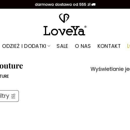
darmowa dostawa od 555 zł 🚛
ODZIEŻ I DODATKI
SALE
O NAS
KONTAKT
Couture
Wyświetlanie j
TURE
ltry