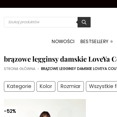
Przewiń
do
zawartości
Wyszukiwarka
produktów
NOWOŚCI
BESTSELLERY ⭐️
brązowe legginsy damskie LoveYa 
STRONA GŁÓWNA
»
BRĄZOWE LEGGINSY DAMSKIE LOVEYA COU
Kategorie
Kolor
Rozmiar
Wszystkie fi
-52%
Dodaj do