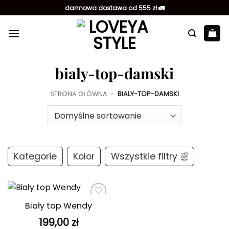
Przewiń
darmowa dostawa od 555 zł 🚛
do
zawartości
bialy-top-damski
STRONA GŁÓWNA
»
BIALY-TOP-DAMSKI
Kategorie
Kolor
Wszystkie filtry
Biały top Wendy
Dodaj do
ulubionych
199,00
zł